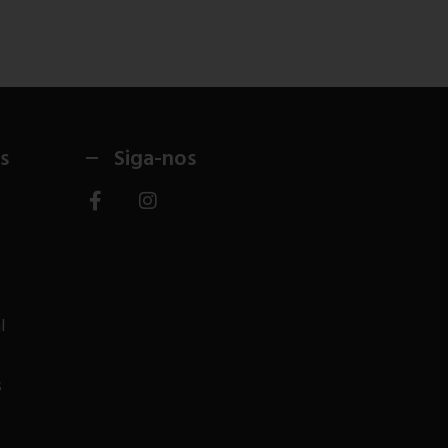
s
Siga-nos
l
s