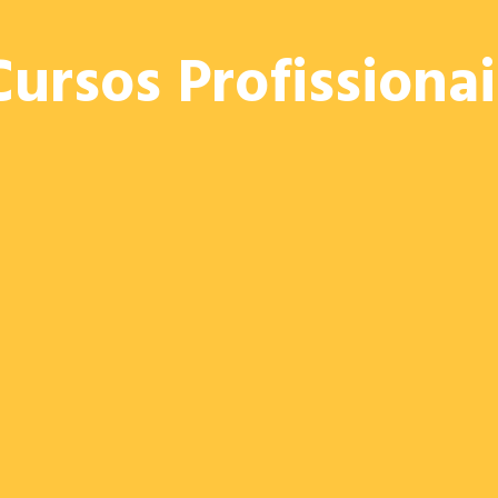
OFERTA
PROJETOS
E. ED.
PROVAS 2026
RECRU
Cursos Profissionai
CURSOS PROFISSIONAIS 2026/27