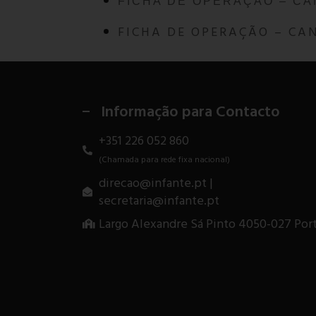
FICHA DE OPERAÇÃO – CA
FICHA DE OPERAÇÃO – CA
Informação para Contacto
+351 226 052 860
(Chamada para rede fixa nacional)
direcao@infante.pt |
secretaria@infante.pt
Largo Alexandre Sá Pinto 4050-027 Por