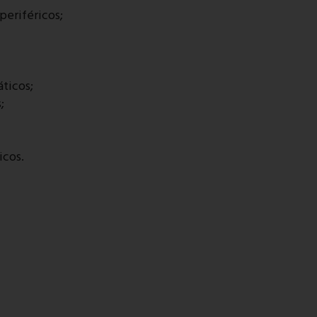
periféricos;
ticos;
;
icos.