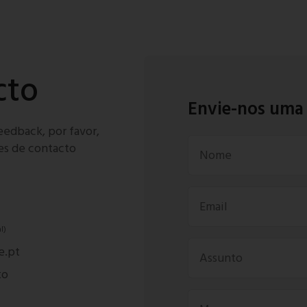
cto
Envie-nos um
eedback, por favor,
hes de contacto
l)
e.pt
to