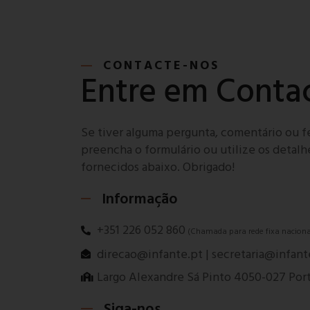
CONTACTE-NOS
Entre em Conta
Se tiver alguma pergunta, comentário ou f
preencha o formulário ou utilize os detal
fornecidos abaixo. Obrigado!
Informação
+351 226 052 860
(Chamada para rede fixa naciona
direcao@infante.pt | secretaria@infant
Largo Alexandre Sá Pinto 4050-027 Por
Siga-nos