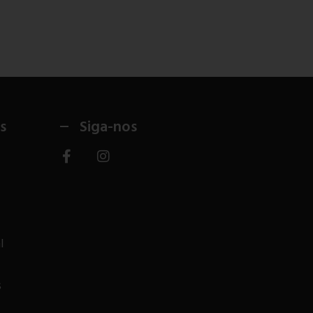
s
Siga-nos
l
s