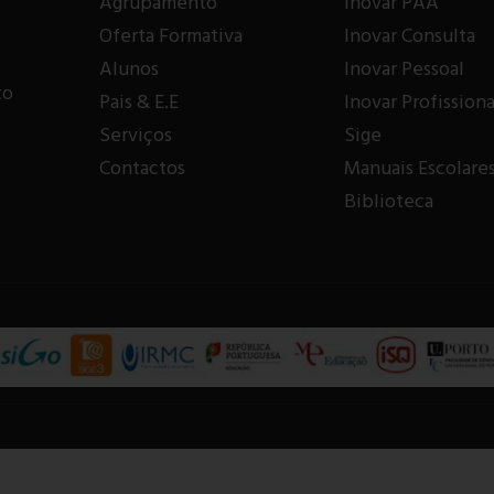
Agrupamento
Inovar PAA
Oferta Formativa
Inovar Consulta
Alunos
Inovar Pessoal
to
Pais & E.E
Inovar Profissiona
Serviços
Sige
Contactos
Manuais Escolare
Biblioteca