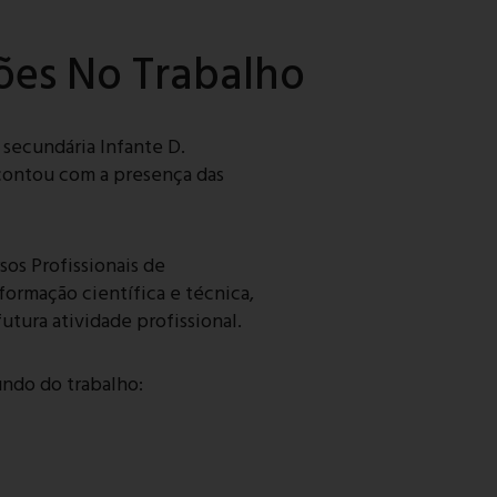
ções No Trabalho
 secundária Infante D.
contou com a presença das
sos Profissionais de
formação científica e técnica,
tura atividade profissional.
undo do trabalho: