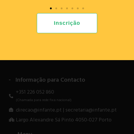
Inscrição
ROBOPARTY 2026
Anterior
Informação para Contacto
+351 226 052 860
(Chamada para rede fixa nacional)
direcao@infante.pt | secretaria@infante.pt
Largo Alexandre Sá Pinto 4050-027 Porto