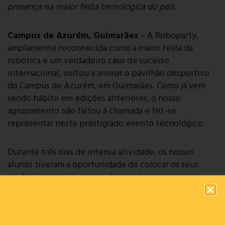
presença na maior festa tecnológica do país.
Campus de Azurém, Guimarães
– A Roboparty,
amplamente reconhecida como a maior festa da
robótica e um verdadeiro caso de sucesso
internacional, voltou a animar o pavilhão desportivo
do Campus de Azurém, em Guimarães. Como já vem
sendo hábito em edições anteriores, o nosso
agrupamento não faltou à chamada e fez-se
representar neste prestigiado evento tecnológico.
Durante três dias de intensa atividade, os nossos
alunos tiveram a oportunidade de colocar os seus
conhecimentos à prova e demonstrar as suas
competências técnicas, participando ativamente nas
diversas provas e desafios do concurso de robótica.