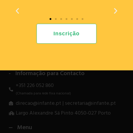
O AEIDH presente na reunião dos núcleos de ação da
saúde para crianças e jovens em risco da ULS Santo
António.
Anterior
Informação para Contacto
+351 226 052 860
Inscrição
(Chamada para rede fixa nacional)
direcao@infante.pt | secretaria@infante.pt
Largo Alexandre Sá Pinto 4050-027 Porto
Menu