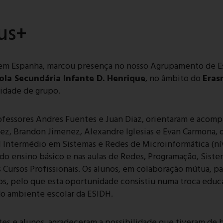
us+
 em Espanha, marcou presença no nosso Agrupamento de Es
ola Secundária Infante D. Henrique
, no âmbito do
Eras
idade de grupo.
ofessores Andres Fuentes e Juan Diaz, orientaram e acompa
opez, Brandon Jimenez, Alexandre Iglesias e Evan Carmona,
 Intermédio em Sistemas e Redes de Microinformática (níve
do ensino básico e nas aulas de Redes, Programação, Siste
os Cursos Profissionais. Os alunos, em colaboração mútua, p
 pelo que esta oportunidade consistiu numa troca educati
do ambiente escolar da ESIDH.
tes e alunos, agradeceram a possibilidade que tiveram de 