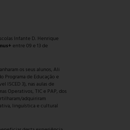
colas Infante D. Henrique
mus+
entre 09 e 13 de
nharam os seus alunos, Ali
 do Programa de Educação e
l ISCED 3), nas aulas de
mas Operativos, TIC e PAP, dos
artilharam/adquiriram
va, linguística e cultural
beneficiar desta experiência