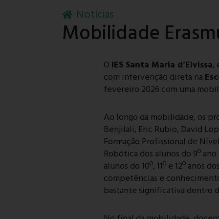
Notícias
Mobilidade Erasm
O
IES Santa Maria d’Eivissa
,
com intervenção direta na
Esc
fevereiro 2026 com uma mobil
Ao longo da mobilidade, os pr
Benjilali, Eric Rubio, David L
Formação Profissional de Nível
Robótica dos alunos do 9º ano 
alunos do 10º, 11º e 12º anos d
competências e conhecimentos,
bastante significativa dentro 
No final da mobilidade, docen