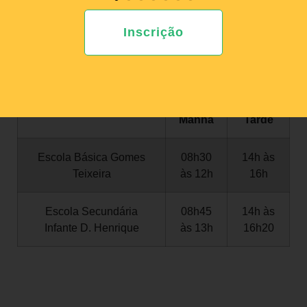
local visível para toda a Comunidade Escolar.
Inscrição
Horário
Manhã
Tarde
Escola Básica Gomes
08h30
14h às
Teixeira
às 12h
16h
Escola Secundária
08h45
14h às
Infante D. Henrique
às 13h
16h20