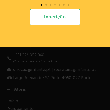
Inauguração do campo exterior de voleibol
Anterior
Inscrição
Informação para Contacto
+351 226 052 860
(Chamada para rede fixa nacional)
direcao@infante.pt | secretaria@infante.pt
Largo Alexandre Sá Pinto 4050-027 Porto
Menu
Início
Agrupamento