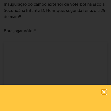
Inauguração do campo exterior de voleibol na Escola
Secundária Infante D. Henrique, segunda feira, dia 25
de maio!!
Bora jogar Vólei!!