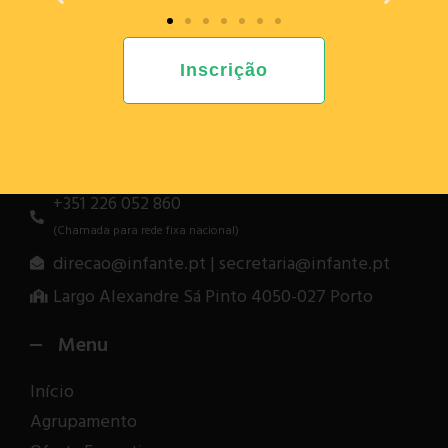
Anterior
Inscrição
Informação para Contacto
+351 226 052 860
(Chamada para rede fixa nacional)
direcao@infante.pt | secretaria@infante.pt
Largo Alexandre Sá Pinto 4050-027 Porto
Menu
Início
Agrupamento