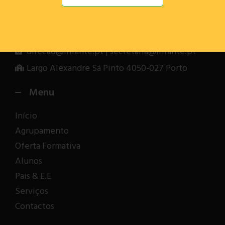
Informação para Contacto
+351 226 052 860
(Chamada para rede fixa nacional)
direcao@infante.pt | secretaria@infante.pt
Largo Alexandre Sá Pinto 4050-027 Porto
Menu
Início
Agrupamento
Oferta Formativa
Alunos
Pais & E.E
Serviços
Contactos