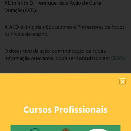
AE Infante D. Henrique, esta Ação de Curta
Duração(ACD).
A ACD é dirigida a Educadores e Professores de todos
os níveis de ensino.
O descritivo da ação, com indicação de toda a
informação relevante, pode ser consultado em
CFEPO
.
Inscrições até
18 de setembro
AQUI
!
Cursos Profissionais