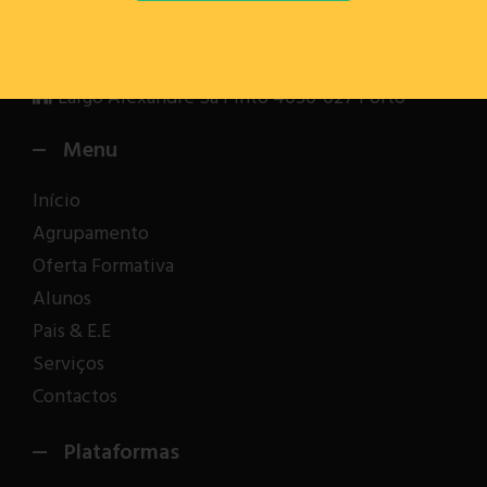
(Chamada para rede fixa nacional)
direcao@infante.pt | secretaria@infante.pt
Largo Alexandre Sá Pinto 4050-027 Porto
Menu
Início
Agrupamento
Oferta Formativa
Alunos
Pais & E.E
Serviços
Contactos
Plataformas